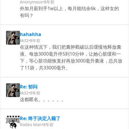
Anonymous
•
8年前
外加月薪到手1w以上，每月能结余6k，这样女的
有吗？
hahahha
kk32
•
8年前
在这种情况下，我们把囊肿戳破以后缓慢地释放囊
液。每放3000毫升停5到10分钟，让她心脏缓和一
下，等心脏功能恢复好再放3000毫升囊液，总共放
了11袋，共33000毫升。
Re: 郁闷
kk32
•
8年前
这都匿名。。。。。。
Re: 终于决定入籍了
Rodeo Man
•
8年前