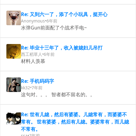
Re: 又到六一了，添了个小玩具，挺开心
Anonymous
•
6年前
水弹Gun前面配了个战术手电~
Re: 毕业十三年了，收入被媳妇儿吊打
西工稻草人
•
6年前
材料人羡慕
Re: 手机码码字
kk32
•
7年前
这句对。。。 智者都不留名的。。
Re: 世有儿媳，然后有婆婆。儿媳常有，而婆婆不
常有。 世有婆婆，然后有儿媳。婆婆常有，而儿媳
不常有。
ssa
•
7年前