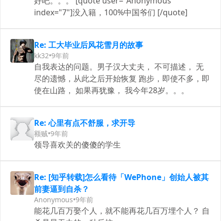
好吧。。。 [quote user="Anonymous"
index="7"]没入籍，100%中国爷们 [/quote]
Re: 工大毕业后风花雪月的故事
kk32
•
9年前
自我表达的问题。男子汉大丈夫， 不可描述， 无
尽的遗憾，从此之后开始恢复 跑步，即使不多，即
使在山路， 如果再犹豫， 我今年28岁。。。
Re: 心里有点不舒服，求开导
额贼
•
9年前
领导喜欢关的傻傻的学生
Re: [知乎转载]怎么看待「WePhone」创始人被其
前妻逼到自杀？
Anonymous
•
9年前
能花几百万娶个人，就不能再花几百万埋个人？ 自