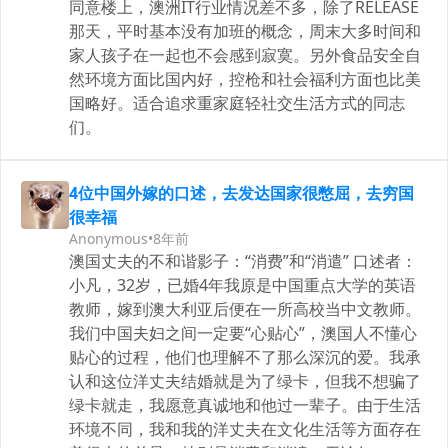
同意楼上，澳洲IT行业情况差不多，除了RELEASE
那天，平时基本没有加班的概念，周末大多时间和
家人孩子在一起也不会感到寂寞。另外食品安全自
然环境方面比国内好，控枪和社会福利方面也比美
国略好。适合追求重家庭轻社交生活方式的同志
们。
4位中国外嫁的口述，去发达国家很憋屈，去穷国
很幸福
Anonymous
•
8年前
澳国丈夫的不和谐影子：“消费”和“消遣” 口述者：
小凡，32岁，已婚4年我原是中国重点大学的英语
教师，嫁到澳大利亚后便在一所高校当中文教师。
我们中国夫妇之间一定要“心贴心”，澳国人不懂心
贴心的过程，他们也理解不了那么深沉的爱。我承
认和这位洋丈夫结婚就是为了绿卡，但我不想骗了
绿卡就走，我愿意真诚地和他过一辈子。由于生活
环境不同，我和我的洋丈夫在文化生活等方面存在