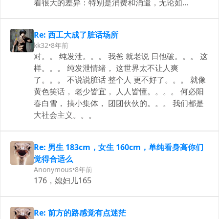
着很大的差异：特别是消费和消遣，无论如...
Re: 西工大成了脏话场所
kk32
•
8年前
对。。 纯发泄。。。 我爸 就老说 日他破。。。 这
样。。。 纯发泄情绪， 这世界太不让人爽
了。。。 不说说脏话 整个人 更不好了。。。 就像
黄色笑话， 老少皆宜， 人人皆懂。。。。 何必阳
春白雪， 搞小集体， 团团伙伙的。。。 我们都是
大社会主义。。。
Re: 男生 183cm，女生 160cm，单纯看身高你们
觉得合适么
Anonymous
•
8年前
176，媳妇儿165
Re: 前方的路感觉有点迷茫