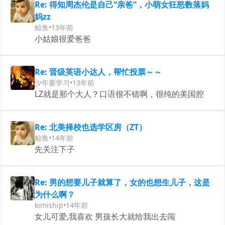
Re: 得知周杰伦是自己“亲爸”，小萌女狂怒数落妈
妈zz
鲸鱼
•
13年前
小姑娘很爱爸爸
Re: 晋级英语小达人，帮忙投票～～
少年要学习
•
13年前
LZ就是那个大人？口语很不错啊，很纯的美国腔
Re: 北美择校也选学区房（ZT）
鲸鱼
•
14年前
先关注下子
Re: 男的想要儿子就算了，女的也想生儿子，这是
为什么啊？
kimiship
•
14年前
女儿可爱,我喜欢 男孩长大就给我出去闯