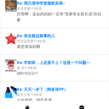
Re: 周日清华学堂颁奖实录~
非花非雾
•
14年前
厉害啊，这会的妈妈一定有“吾家有女新长成”的自
豪
Re: 坐在路边鼓掌的人
经济适用男
•
14年前
寓意很深刻啊
Re: 学前班，上还是不上？这是一个问题~~
麦 兜
•
14年前
(88+92)/2=?
Re: 天天一岁了（附多张PP）
逆天少年
•
14年前
小伙很帅，很有喜感