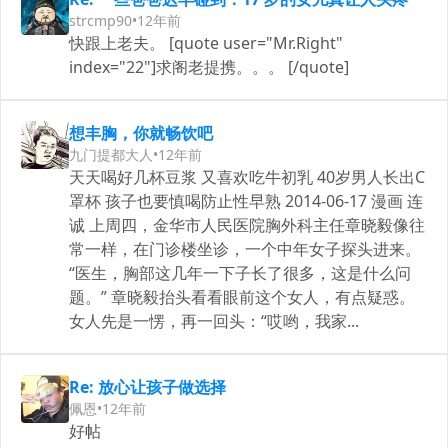
strcmp90
•
12年前
快跟上老夫。 [quote user="Mr.Right"
index="22"]求阁老提携。。。 [/quote]
想丰胸，你就畅饮吧
九门提都大人
•
12年前
天天喝好几杯豆浆 又喜欢吃牛初乳 40岁男人长出C
罩杯 孩子也要慎喝防止性早熟 2014-06-17 漫画 连
诚 上周四，金华市人民医院胸外科主任章晓毅像往
常一样，在门诊楼坐诊，一个中年女子探头进来。
“医生，胸部这几年一下子长了很多，这是什么问
题。” 章晓毅抬头看看眼前这个女人，有点疑惑。
女人先是一愣，再一回头：“哎哟，我家...
Re: 放心让孩子做选择
佩恩
•
12年前
好帖