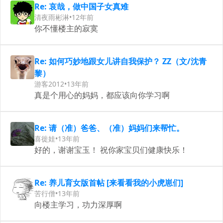
Re: 哀哉，做中国子女真难
清夜雨彬淋
•
12年前
你不懂楼主的寂寞
Re: 如何巧妙地跟女儿讲自我保护？ ZZ（文/沈青
黎）
游客2012
•
13年前
真是个用心的妈妈，都应该向你学习啊
Re: 请（准）爸爸、（准）妈妈们来帮忙。
喜徙娃
•
13年前
好的，谢谢宝玉！ 祝你家宝贝们健康快乐！
Re: 养儿育女版首帖 [来看看我的小虎崽们]
苦行僧
•
13年前
向楼主学习，功力深厚啊