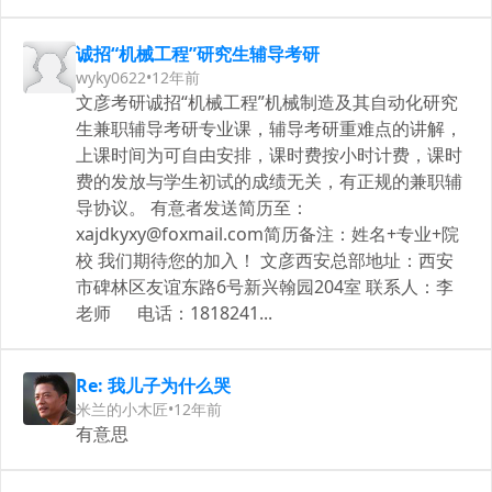
诚招“机械工程”研究生辅导考研
wyky0622
•
12年前
文彦考研诚招“机械工程”机械制造及其自动化研究
生兼职辅导考研专业课，辅导考研重难点的讲解，
上课时间为可自由安排，课时费按小时计费，课时
费的发放与学生初试的成绩无关，有正规的兼职辅
导协议。 有意者发送简历至：
xajdkyxy@foxmail.com
简历备注：姓名+专业+院
校 我们期待您的加入！ 文彦西安总部地址：西安
市碑林区友谊东路6号新兴翰园204室 联系人：李
老师 电话：1818241...
Re: 我儿子为什么哭
米兰的小木匠
•
12年前
有意思