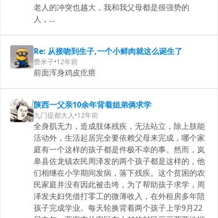
老人的冲突也越大，我和我父母都是很强势的
人，...
Re: 从接吻到生子,一个小鲜肉就这么诞生了
费米子
•
12年前
前面浑身鸡皮疙瘩
陕西一父亲10余年背着姐弟俩求学
九门提都大人
•
12年前
全身肌无力，造成肢体残疾，无法站立，除上肢能
活动外，生活起居完全要依赖父母来完成，哪个家
庭有一个这样的孩子都是件极不幸的事。然而，岚
皋县佐龙镇农民周泽发的两个孩子都是这样的，他
们相继在小学期间发病，落下残疾。这个贫困的农
民家庭并没有因此被击垮，为了帮助孩子求学，周
泽发夫妇凭借打零工的微薄收入，在外租房多年陪
孩子完成学业。每天轮换背着两个孩子上学9月22