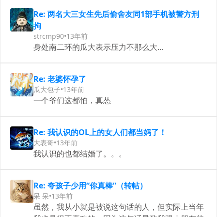
Re: 两名大三女生先后偷舍友同1部手机被警方刑
拘
strcmp90
•
13年前
身处南二环的瓜大表示压力不那么大...
Re: 老婆怀孕了
瓜大包子
•
13年前
一个爷们这都怕，真怂
Re: 我认识的OL上的女人们都当妈了！
大表哥
•
13年前
我认识的也都结婚了。。。
Re: 夸孩子少用“你真棒”（转帖）
呆 呆
•
13年前
虽然，我从小就是被说这句话的人，但实际上当年