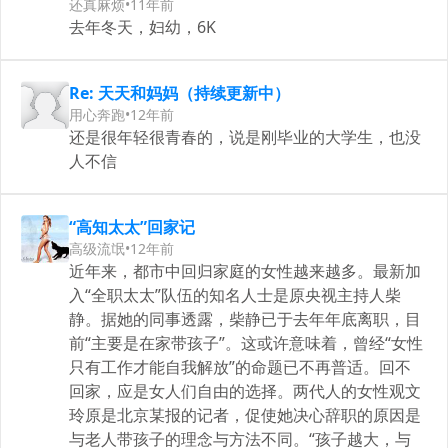
还真麻烦
•
11年前
去年冬天，妇幼，6K
Re: 天天和妈妈（持续更新中）
用心奔跑
•
12年前
还是很年轻很青春的，说是刚毕业的大学生，也没
人不信
“高知太太”回家记
高级流氓
•
12年前
近年来，都市中回归家庭的女性越来越多。最新加
入“全职太太”队伍的知名人士是原央视主持人柴
静。据她的同事透露，柴静已于去年年底离职，目
前“主要是在家带孩子”。这或许意味着，曾经“女性
只有工作才能自我解放”的命题已不再普适。回不
回家，应是女人们自由的选择。两代人的女性观文
玲原是北京某报的记者，促使她决心辞职的原因是
与老人带孩子的理念与方法不同。“孩子越大，与