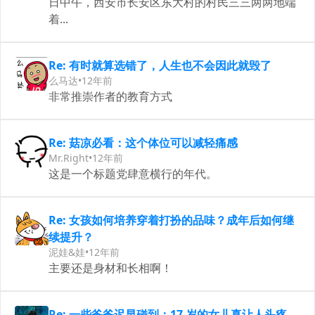
日中午，西安市长安区东大村的村民三三两两地端
着...
Re: 有时就算选错了，人生也不会因此就毁了
么马达
•
12年前
非常推崇作者的教育方式
Re: 菇凉必看：这个体位可以减轻痛感
Mr.Right
•
12年前
这是一个标题党肆意横行的年代。
Re: 女孩如何培养穿着打扮的品味？成年后如何继
续提升？
泥娃&娃
•
12年前
主要还是身材和长相啊！
Re: 一些爸爸迟早碰到：17 岁的女儿真让人头疼