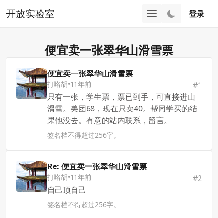
开放实验室
登录
便宜卖一张翠华山滑雪票
便宜卖一张翠华山滑雪票
打咯胡
•
11年前
#
1
只有一张，学生票，票已到手，可直接进山
滑雪。美团68，现在只卖40。帮同学买的结
果他没去。有意的站内联系，留言。
签名档不得超过256字。
Re: 便宜卖一张翠华山滑雪票
打咯胡
•
11年前
#
2
自己顶自己
签名档不得超过256字。