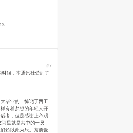
e.
#
7
的时候，本通讯社受到了
工大毕业的，惊诧于西工
一样有着梦想的年轻人开
于后者，但是感谢上帝赐
友阿星就是其中的一员，
我们还以此为乐。茶前饭