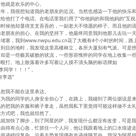
而他就是欢乐的中心。
数年，我很想知道我的老朋友的近况。当然也感染一下他的快乐
给他打了个电话。在电话里我们用了“你他妈的和我他妈的“互
的时候他却显得支支吾吾的，一副老大不情愿的样子。而且他的
的老朋友的担心。在我的坚持下，他最终同意我到他那儿去玩一
堵塞，我到www.nwpu.edu.cn花了大概有4个小时的时间
。到目的地时，我发现这里高楼林立，各所大厦别有气派。可是
了却是一些极其破败的状况，一些形容憔悴的同学在地上收集一
和殴打。地上散落着许多写着让人摸不清头脑的标语牌如
持李同学！！！”，
有李选”
，恕我不能在这里表达。
更为我的同学的人身安全担心了，在路上，我碰到了两位据说是
气的把我的衣服和裤子拿走，虽然我私下里觉得可能这样做不太
的方式吧，我也就坦然了。
就加快了脚步，到了阿星的IP，我发现什么都没有改变，可是
不由得有点心急，忙抓住一个人问，他让我跟着地上的口水痕迹
水痕迹错综复杂，沿着走势发现偶有血迹伴随其中，我深为阿星担