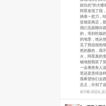
姐住此“的大
阿星发现了我
插着一把刀，
亚细亚商店，
我们见面聊兴
的，等到吃饭
的地堡，他从
见了我也很热
然的颜色，我
火，阿星真的
秘地朝我笑了
一会果然有人
里还是觉得这
我希望你们去
总之，分别了
剪不断,理还乱,