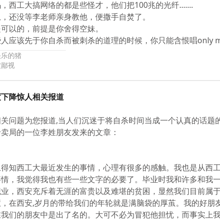
西工大搞网络的都是些怪才，他们把100兆的光纤.......
急，还没等李老师亲身教他，便撒手自焚了。
是可以的，前提是你舍得空妹。
人应该先于你自杀而被刺杀的道理的时候，你只能含恨唱only m
快乐的猪
被鄙视
度下降惊人相关报道
相关问题为您报道,当人们沉迷于将自杀时间当成一个认真的话题
专卖局的一位李姓朋友发来的文章：
：
上得知西工大最近发生的事情，心理有很多的感触。我也是从西
事情，我觉得我也有些一些文字的必要了。毕业时我和许多和我
职业，西安充斥着无涯的富贵以及难堪的贫困，显然我们目前属
慧，在西安,岁月的带给我们的年轮就是满脑袋的厚茧。我的好朋
在我们的朋友中是出了名的。大可不必为冒犯他担忧，而事实上