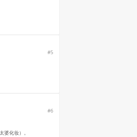
#
5
#
6
老太婆化妆）。