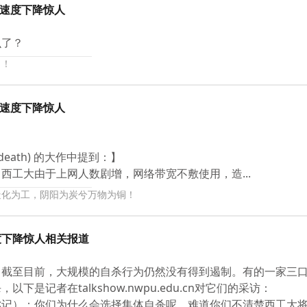
络速度下降惊人
么了？
？！
络速度下降惊人
to death) 的大作中提到：】
西工大由于上网人数剧增，网络带宽不敷使用，造...
造化为工，阴阳为炭兮万物为铜！
度下降惊人相关报道
，截至目前，大规模的自杀行为仍然没有得到遏制。有的一家三
以下是记者在talkshow.nwpu.edu.cn对它们的采访：
记）：你们为什么会选择集体自杀呢，难道你们不清楚西工大将