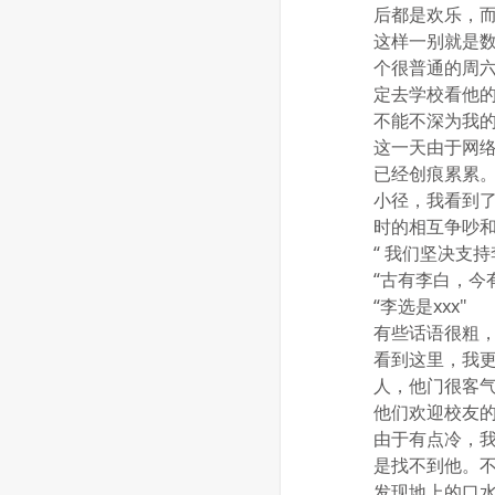
后都是欢乐，
这样一别就是
个很普通的周六
定去学校看他
不能不深为我
这一天由于网络
已经创痕累累
小径，我看到
时的相互争吵
“ 我们坚决支
“古有李白，今
“李选是xxx"
有些话语很粗
看到这里，我
人，他门很客
他们欢迎校友
由于有点冷，我
是找不到他。
发现地上的口