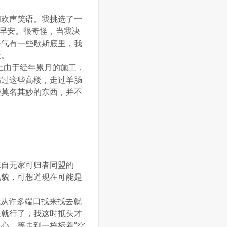
和欢声笑语。我挑选了一
祝早安。很奇怪，当我决
语气有一些歇斯底里，我
天。
，路上由于经年累月的施工，
拐过这些高楼，走过羊肠
些莫名其妙的东西，并不
来自无家可归者同盟的
礼貌，可想道现在可能是
我从许多端口找来找去就
走就行了，我这时抵头才
心，等走到一栋标着”空