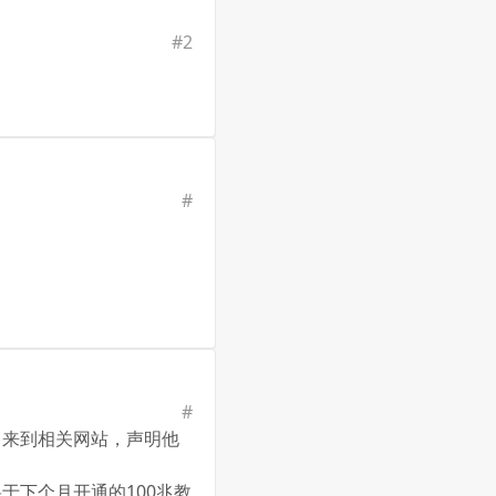
#
2
#
#
口来到相关网站，声明他
于下个月开通的100兆教