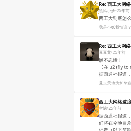
Re: 西工大网
黑风小妖
•
25年前
西工大到底怎
我是小妖我怕谁
Re: 西工大网
豆豆龙
•
25年前
惨不忍睹！
【在 u2 (fly 
据西通社报道，
且夫天地为炉兮
西工大网络速
空缺
•
25年前
据西通社报道
们将在今晚自杀，
记者（以下简称