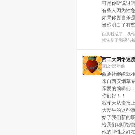
可是你听说过吗，
有些人因为性
如果你要自杀
当你明白了有些
自从我成了一头
就告别了鄙视与
西工大网络速
空缺
•
25年前
西通社继续就
来自西安烟草
亲爱的编辑们
你们好！！
我昨天从贵报
大发生的这些
始了我们新的
给我们聪明智
他的脾性之好