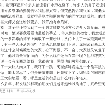
楼前，发现阿星和许多人都流着口水蹲在楼下，许多人的鼻子还流
，用许多夸张的姿势告诉我他很兴奋，但突然告诉我很帅，我低
咕咕的流着鲜血，我觉得是刚才那两位热情的同学送给我的。他
那些大师父会送给我更多。我开始有点后悔。
甚欢，甚至他还带我到了一个叫红蜻蜓的地方和许多人妖见面。
的时候，她说要我看看他最近的手艺 ，等来到他的宿舍，我发现
他的一条发霉的裤子上面取了一些粉丝，从门上去了一些蘑菇就
情，有一些人还从外面打了两头老鼠供我门下酒。席间谈到西工
不知道什么时候惹恼的大家，心下悔恨。不一会，大家就又恢复
变了，他以前最害怕血的，为什么现在还乐在其中呢？他那狞笑
笑说一会有东西送给我，我很害怕，觉得他们可能都疯了。
送了一大块人肉来了，我吓了一跳，阿星解释说这是一个偷车贼
样做可能太残忍了，但是盛情难却，还是收下了，编辑部的同志
西工大实地看一看，哪里生活的都是些什么样的年轻人。
这么多年，我发现我和我的朋友们是越来越难以沟通了，真希望
是离愁,别有一番滋味在心头