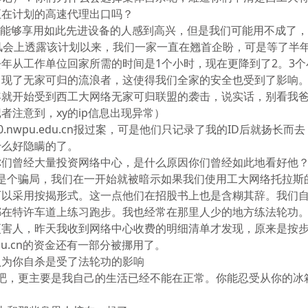
正在计划的高速代理出口吗？
为将来能够享用如此先进设备的人感到高兴，但是我们可能用不成了
吹风会上透露该计划以来，我们一家一直在翘首企盼，可是等了半
年从工作单位回家所需的时间是1个小时，现在更降到了2。3
出现了无家可归的流浪者，这使得我们全家的安全也受到了影响
就开始受到西工大网络无家可归联盟的袭击，说实话，别看我爸
者注意到，xy的ip信息出现异常）
110.nwpu.edu.cn报过案，可是他们只记录了我的ID后就扬
什么好隐瞒的了。
你们曾经大量投资网络中心，是什么原因你们曾经如此地看好他
始就是个骗局，我们在一开始就被暗示如果我们使用工大网络托拉
可以采用按揭形式。这一点他们在招股书上也是含糊其辞。我们
都在特许车道上练习跑步。我也经常在那里人少的地方练法轮功
更害人，昨天我收到网络中心收费的明细清单才发现，原来是按
u.edu.cn的资金还有一部分被挪用了。
认为你自杀是受了法轮功的影响
原因吧，更主要是我自己的生活已经不能在正常。你能忍受从你的
？