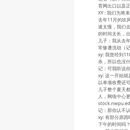
育网出口以及
XY : 我们
去年11月的
速太慢，我们去
的时间太长，
儿子：我从去年
常惨遭洗劫（记
xy: 我曾经到
杀，所以也没
记：可我听说
xy: 这一开
以单项收费还
儿子整个夏天
人，网络中心
stock.nwp
记：那你认不
xy: 有部分
下午的时间吗