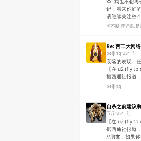
xx: 我也不
记：看来你们
请继续关注整
剪不断,理还乱,
Re: 西工大
beijing
•
25年前
衰落的表现，
【在 u2 (fly 
据西通社报道，
beijing
自杀之前建议
五斤
•
25年前
【在 u2 (fly 
据西通社报道，
//朋友，如果