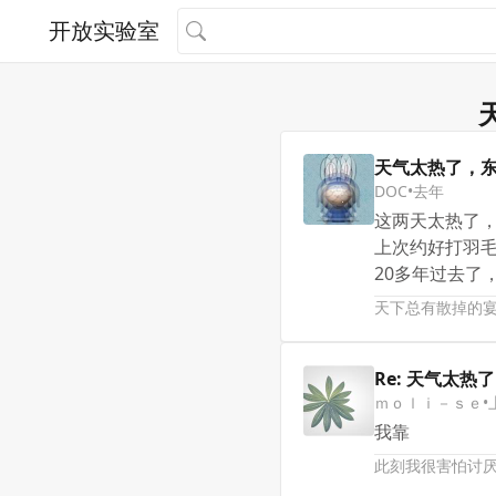
开放实验室
天气太热了，
DOC
•
去年
这两天太热了
上次约好打羽
20多年过去了
天下总有散掉的宴席
Re: 天气太
ｍｏｌｉ－ｓｅ
•
我靠
此刻我很害怕讨