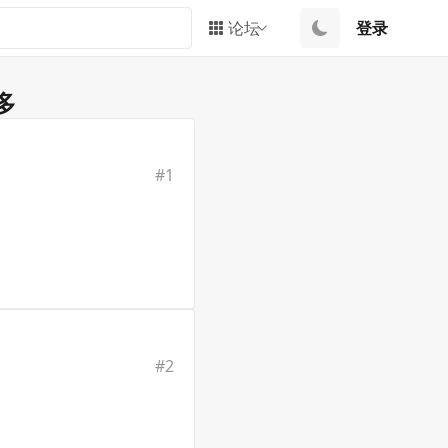
论坛
登录
多
#
1
#
2