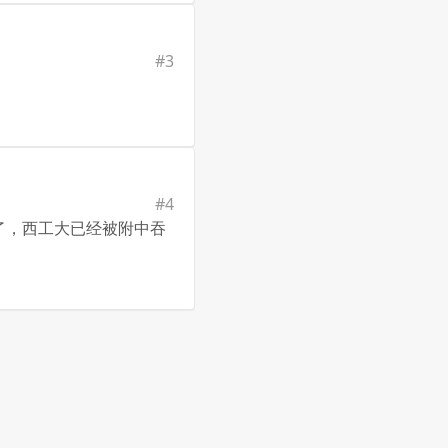
#
3
#
4
了，西工大已经被附中吞